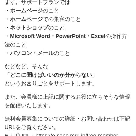
ます。サポートプランでは
・
ホームページ
のこと
・
ホームページ
での集客のこと
・
ネットショップ
のこと
・
Microsoft Word・PowerPoint・Excel
の操作方
法のこと
・
パソコン・メール
のこと
などなど、そんな
「
どこに聞けばいいのか分からない
」
というお困りごとをサポートします。
また、会員様に上記に関するお役に立ちそうな情報
を配信いたします。
無料会員募集についての詳細・お問い合わせは下記
URLをご覧ください。
EサポURL：
https://e-sapo.mrri.jp/free-member