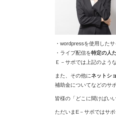
・wordpressを使用した
・ライブ配信を
特定の人
Ｅ－サポでは上記のよう
また、その他に
ネットシ
補助金についてなどのサ
皆様の「どこに聞けばい
ただいまE－サポではサ