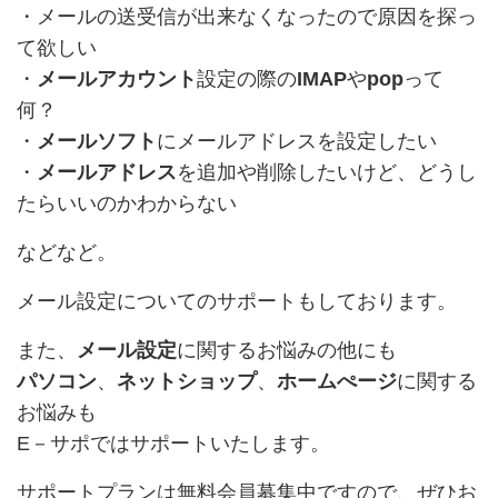
・メールの送受信が出来なくなったので原因を探っ
て欲しい
・
メールアカウント
設定の際の
IMAP
や
pop
って
何？
・
メールソフト
にメールアドレスを設定したい
・
メールアドレス
を追加や削除したいけど、どうし
たらいいのかわからない
などなど。
メール設定についてのサポートもしております。
また、
メール設定
に関するお悩みの他にも
パソコン
、
ネットショップ
、
ホームぺージ
に関する
お悩みも
E－サポではサポートいたします。
サポートプランは無料会員募集中ですので、ぜひお