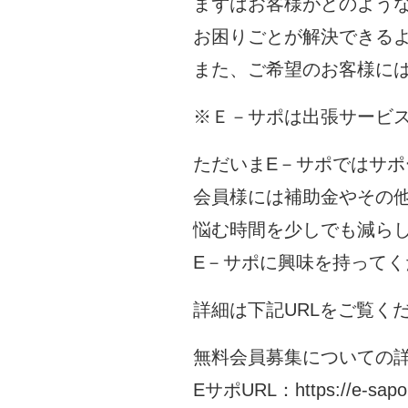
まずはお客様がどのよう
お困りごとが解決できる
また、ご希望のお客様に
※Ｅ－サポは出張サービ
ただいまE－サポではサ
会員様には補助金やその
悩む時間を少しでも減ら
E－サポに興味を持って
詳細は下記URLをご覧く
無料会員募集についての
EサポURL：
https://e-sap