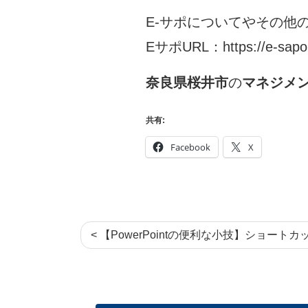
E-サポについてやその他
EサポURL：
https://e-sapo
奈良県桜井市
の
マネジメン
共有:
Facebook
X
< 【PowerPointの便利な小技】ショート