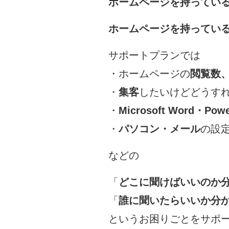
ホームページを持ってい
ホームページを持ってい
サポートプランでは
・ホームページの
閲覧数
・
集客
したいけどどうす
・
Microsoft Word・Powe
・
パソコン・メール
の設
などの
「
どこに聞けばいいのか
「
誰に聞いたらいいか分
というお困りごとをサポ