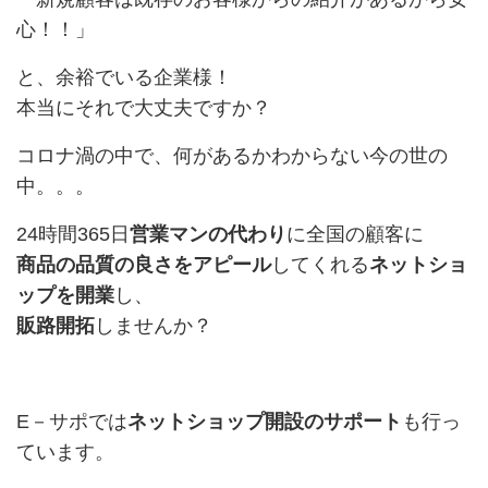
心！！」
と、余裕でいる企業様！
本当にそれで大丈夫ですか？
コロナ渦の中で、何があるかわからない今の世の
中。。。
24時間365日
営業マンの代わり
に全国の顧客に
商品の品質の良さをアピール
してくれる
ネットショ
ップを開業
し、
販路開拓
しませんか？
E－サポでは
ネットショップ開設のサポート
も行っ
ています。